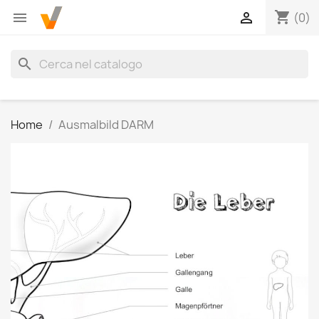
shopping_cart


(0)
search
Home
Ausmalbild DARM