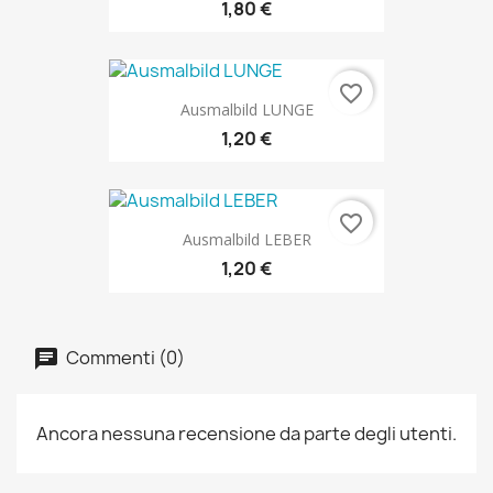
1,80 €
favorite_border
Ausmalbild LUNGE
1,20 €
favorite_border
Ausmalbild LEBER
1,20 €
Commenti (0)
Ancora nessuna recensione da parte degli utenti.