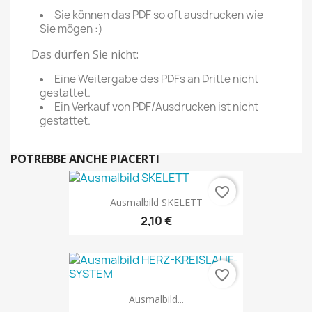
Sie können das PDF so oft ausdrucken wie
Sie mögen :)
Das dürfen Sie nicht:
Eine Weitergabe des PDFs an Dritte nicht
gestattet.
Ein Verkauf von PDF/Ausdrucken ist nicht
gestattet.
POTREBBE ANCHE PIACERTI
favorite_border
Ausmalbild SKELETT
2,10 €
favorite_border
Ausmalbild...