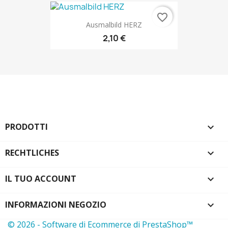
favorite_border
Ausmalbild HERZ
2,10 €
PRODOTTI

RECHTLICHES

IL TUO ACCOUNT

INFORMAZIONI NEGOZIO
keyboard_arrow_down
© 2026 - Software di Ecommerce di PrestaShop™