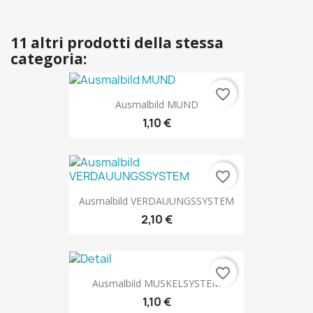
11 altri prodotti della stessa
categoria:
favorite_border
Ausmalbild MUND
1,10 €
favorite_border
Ausmalbild VERDAUUNGSSYSTEM
2,10 €
favorite_border
Ausmalbild MUSKELSYSTEM
1,10 €