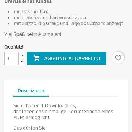
Umriss eines Kindes
mit Beschriftung
mit realistischen Farbvorschlägen
mit Skizze, die Größe und Lage des Organs anzeigt
Viel Spaß beim Ausmalen!
Quantità

favorite_border
AGGIUNGI AL CARRELLO
Descrizione
Sie erhalten 1 Downloadlink,
der Ihnen das einmalige Herunterladen eines
PDFs ermöglicht.
Das dürfen Sie: