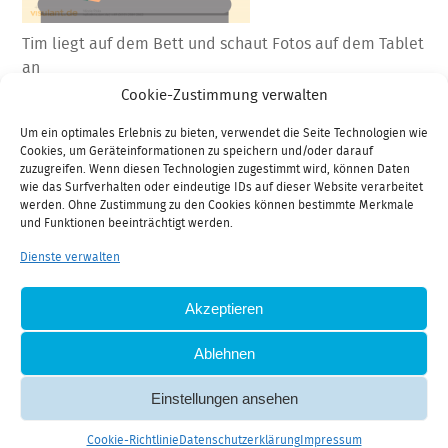
Tim liegt auf dem Bett und schaut Fotos auf dem Tablet
an
Cookie-Zustimmung verwalten
Um ein optimales Erlebnis zu bieten, verwendet die Seite Technologien wie
Cookies, um Geräteinformationen zu speichern und/oder darauf
zuzugreifen. Wenn diesen Technologien zugestimmt wird, können Daten
Voriger Eintrag
wie das Surfverhalten oder eindeutige IDs auf dieser Website verarbeitet
Customer Journey
werden. Ohne Zustimmung zu den Cookies können bestimmte Merkmale
und Funktionen beeinträchtigt werden.
Dienste verwalten
» Jetzt Anfrage starten
Akzeptieren
Ablehnen
Einstellungen ansehen
E-Mail
Fon
|
Cookie-Richtlinie (EU)
Cookie-Richtlinie
Datenschutzerklärung
Impressum
Datenschutzerklärung
Impressum