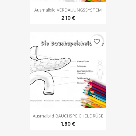
Ausmalbild VERDAUUNGSSYSTEM
2,10 €
favorite_border
Ausmalbild BAUCHSPEICHELDRÜSE
1,80 €