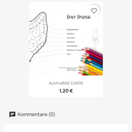
favorite_border
Ausmalbild DARM
1,20 €
Kommentare (0)