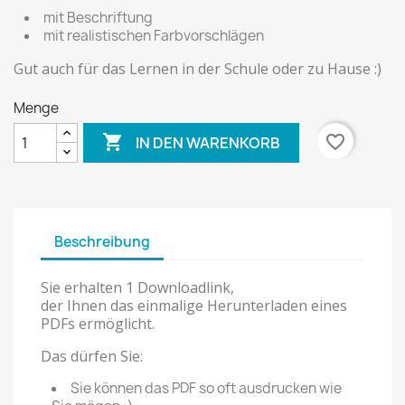
mit Beschriftung
mit realistischen Farbvorschlägen
Gut auch für das Lernen in der Schule oder zu Hause :)
Menge

favorite_border
IN DEN WARENKORB
Beschreibung
Sie erhalten 1 Downloadlink,
der Ihnen das einmalige Herunterladen eines
PDFs ermöglicht.
Das dürfen Sie:
Sie können das PDF so oft ausdrucken wie