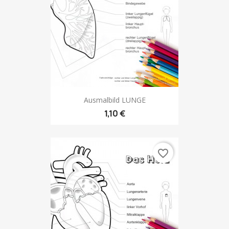
Ausmalbild LUNGE
1,10 €
favorite_border