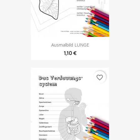
Ausmalbild LUNGE
1,10 €
favorite_border