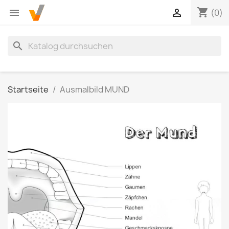
shopping_cart


(0)
search
Startseite
Ausmalbild MUND