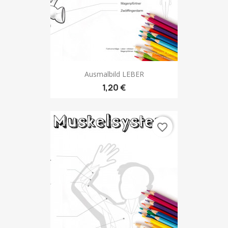
Ausmalbild LEBER
1,20 €
favorite_border