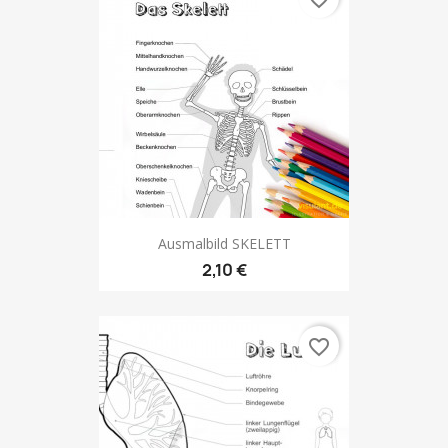
Ausmalbild SKELETT
2,10 €
favorite_border