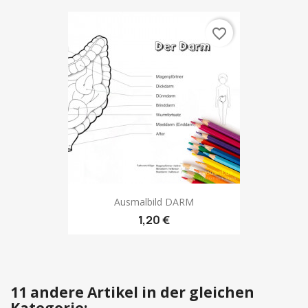
favorite_border
Ausmalbild DARM
1,20 €
11 andere Artikel in der gleichen
Kategorie: