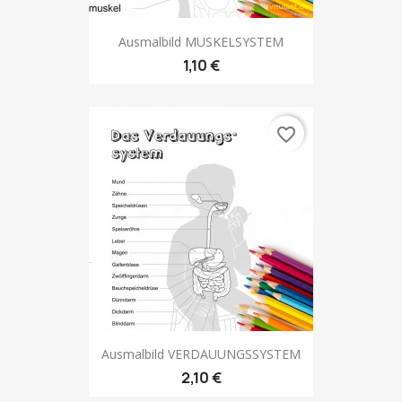
Ausmalbild MUSKELSYSTEM
1,10 €
favorite_border
Ausmalbild VERDAUUNGSSYSTEM
2,10 €