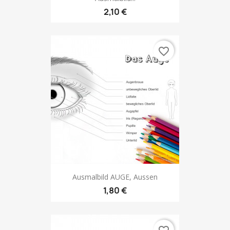
2,10 €
favorite_border
Ausmalbild AUGE, Aussen
1,80 €