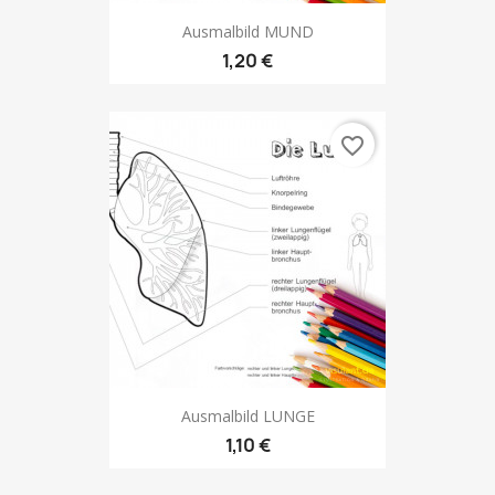
Ausmalbild MUND
1,20 €
favorite_border
Ausmalbild LUNGE
1,10 €