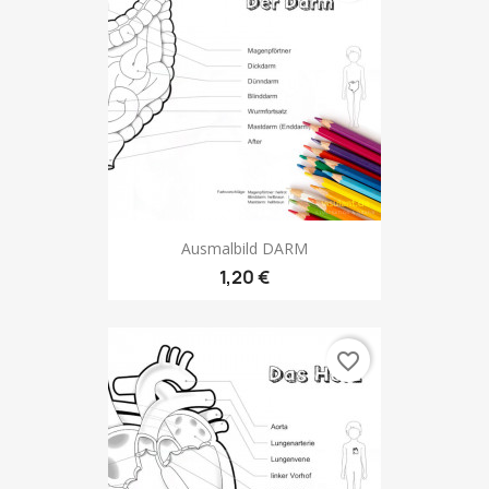
Ausmalbild DARM
1,20 €
favorite_border