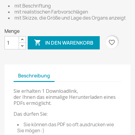
mit Beschriftung
mit realistischen Farbvorschlägen
mit Skizze, die Größe und Lage des Organs anzeigt
Menge

favorite_border
IN DEN WARENKORB
Beschreibung
Sie erhalten 1 Downloadlink,
der Ihnen das einmalige Herunterladen eines
PDFs ermöglicht.
Das dürfen Sie:
Sie können das PDF so oft ausdrucken wie
Sie mögen :)