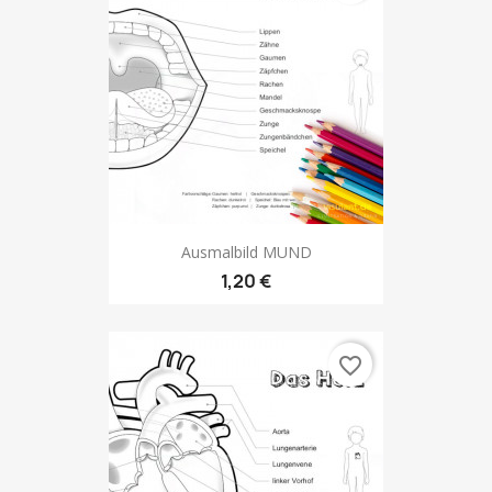
Ausmalbild MUND
1,20 €
favorite_border