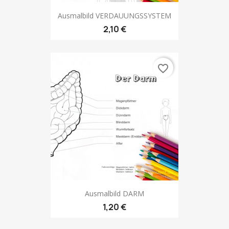
Ausmalbild VERDAUUNGSSYSTEM
2,10 €
favorite_border
Ausmalbild DARM
1,20 €