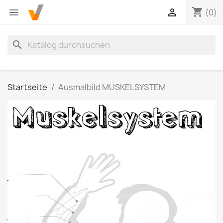
shopping_cart


(0)
search
Startseite
Ausmalbild MUSKELSYSTEM