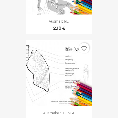
Ausmalbild...
2,10 €
favorite_border
Ausmalbild LUNGE