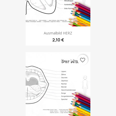
Ausmalbild HERZ
2,10 €
favorite_border