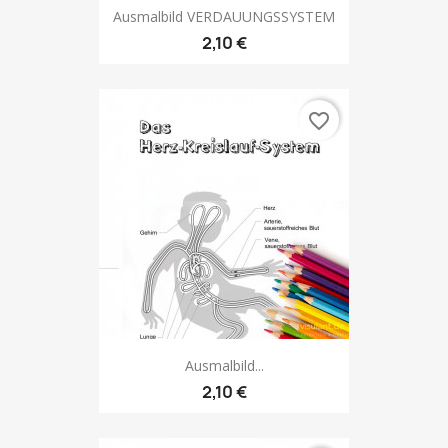
Ausmalbild VERDAUUNGSSYSTEM
2,10 €
favorite_border
Ausmalbild...
2,10 €