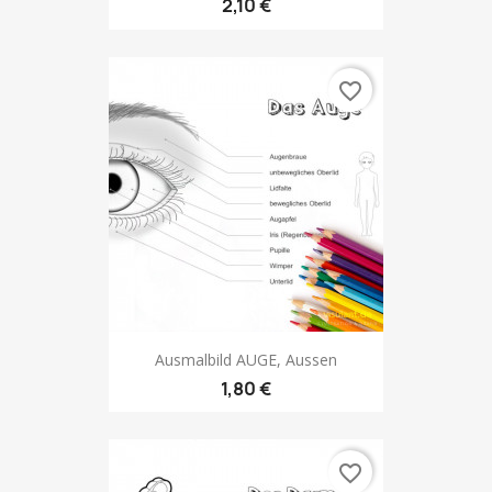
2,10 €
favorite_border
Ausmalbild AUGE, Aussen
1,80 €
favorite_border