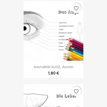
favorite_border
Ausmalbild AUGE, Aussen
1,80 €
favorite_border