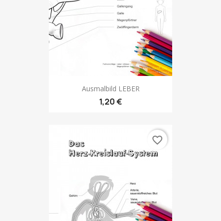
Ausmalbild LEBER
1,20 €
favorite_border