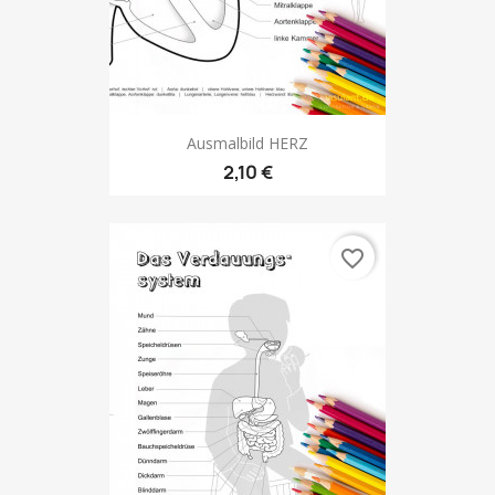
Ausmalbild HERZ
2,10 €
favorite_border